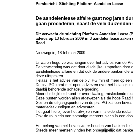
Persbericht Stichting Platform Aandelen Lease
De aandelenlease affaire gaat nog jaren d
gaan procederen, naast de vele duizenden d
Dit verwacht de stichting Platform Aandelen Lease (
advies op 13 februari 2009 in 3 aandelenlease zake
Raad.
Nieuwegein, 18 februari 2009.
Er waren hoge verwachtingen over het advies van de Pr
De verwachting was dat door duidelijke uitspraken door
aandelenlease affaire en dat ook de andere banken die
deze uitspraken.
Helaas is het advies van de plv. PG min of meer op een t
De plv. PG komt met open adviezen over het belangrijks
daarbij behorende schadevergoeding.
Meer duidelijkheid komt er over dwaling, misleidende r
Deze punten worden allen afgewezen als de hoge Raad he
Gezien de uitgangspunten van de plv. PG zal een bevesti
materiedeskundigen en advocaten.
Het gaat hierbij over het afwijzen van misleidende recla
Ook de rol hierin van sommige rechters hierin is een do
Het belang van het boven water houden van banken lijkt 
Steeds meer mensen vinden het onbegrijpelijk dat bank