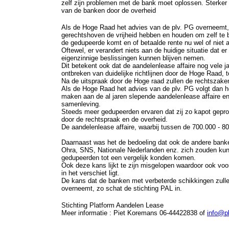
zelf zijn problemen met de bank moet oplossen. Sterker 
van de banken door de overheid
Als de Hoge Raad het advies van de plv. PG overneemt, 
gerechtshoven de vrijheid hebben en houden om zelf te 
de gedupeerde komt en of betaalde rente nu wel of niet
Oftewel, er verandert niets aan de huidige situatie dat e
eigenzinnige beslissingen kunnen blijven nemen.
Dit betekent ook dat de aandelenlease affaire nog vele j
ontbreken van duidelijke richtlijnen door de Hoge Raad, t
Na de uitspraak door de Hoge raad zullen de rechtszake
Als de Hoge Raad het advies van de plv. PG volgt dan 
maken aan de al jaren slepende aandelenlease affaire e
samenleving.
Steeds meer gedupeerden ervaren dat zij zo kapot gepro
door de rechtspraak en de overheid.
De aandelenlease affaire, waarbij tussen de 700.000 - 80
Daarnaast was het de bedoeling dat ook de andere banke
Ohra, SNS, Nationale Nederlanden enz. zich zouden kun
gedupeerden tot een vergelijk konden komen.
Ook deze kans lijkt te zijn misgelopen waardoor ook vo
in het verschiet ligt.
De kans dat de banken met verbeterde schikkingen zulle
overneemt, zo schat de stichting PAL in.
Stichting Platform Aandelen Lease
Meer informatie : Piet Koremans 06-44422838 of
info@pl