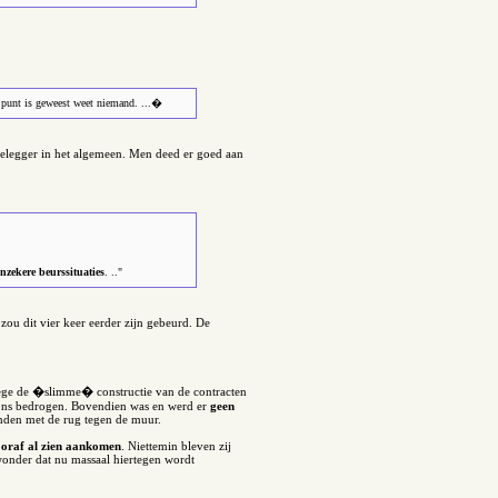
e punt is geweest weet niemand. ...�
 belegger in het algemeen. Men deed er goed aan
nzekere beurssituaties
. .."
zou dit vier keer eerder zijn gebeurd. De
wege de �slimme� constructie van de contracten
 ons bedrogen. Bovendien was en werd er
geen
onden met de rug tegen de muur.
oraf al zien aankomen
. Niettemin bleven zij
onder dat nu massaal hiertegen wordt