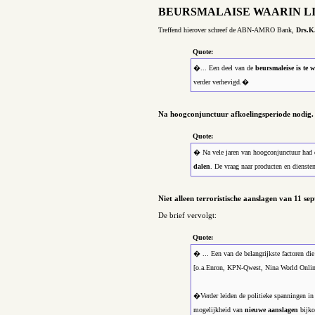
BEURSMALAISE WAARIN L
Treffend hierover schreef de ABN-AMRO Bank,
Drs.K
Quote:
�... Een deel van de
beursmaleise is te w
verder verhevigd.�
Na hoogconjunctuur afkoelingsperiode nodig.
Quote:
� Na vele jaren van hoogconjunctuur had 
dalen
. De vraag naar producten en diensten
Niet alleen terroristische aanslagen van 11 s
De brief vervolgt:
Quote:
� ... Een van de belangrijkste factoren di
[o.a.Enron, KPN-Qwest, Nina World Online e
�Verder leiden de politieke spanningen in 
mogelijkheid van
nieuwe aanslagen
bijko