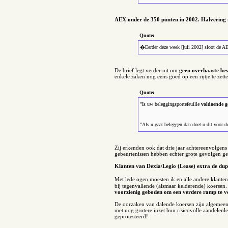
AEX onder de 350 punten in 2002. Halvering t
Quote:
�Eerder deze week [juli 2002] sloot de A
De brief legt verder uit om
geen overhaaste bes
enkele zaken nog eens goed op een rijtje te zett
Quote:
"Is uw beleggingsportefeuille
voldoende g
"Als u gaat beleggen dan doet u dit voor 
Zij erkenden ook dat drie jaar achtereenvolgens
gebeurtenissen hebben echter grote gevolgen g
Klanten van Dexia/Legio (Lease) extra de dup
Met lede ogen moesten ik en alle andere klante
bij tegenvallende (alsmaar kelderende) koerse
voorzienig geboden om een verdere ramp te 
De oorzaken van dalende koersen zijn algemeen
met nog grotere inzet hun risicovolle aandelen
geprotesteerd!