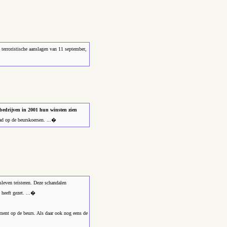
erroristische aanslagen van 11 september,
 bedrijven in 2001 hun winsten zien
had op de beurskoersen. ...�
leven teisteren. Deze schandalen
 heeft gezet. ...�
iment op de beurs. Als daar ook nog eens de