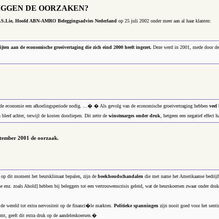
IGGEN DE OORZAKEN?
.S.Lie, Hoofd ABN-AMRO Beleggingsadvies Nederland
op 25 juli 2002 onder meer aan al haar klanten:
ijten aan de economische groeivertaging die zich eind 2000 heeft ingezet.
Deze werd in 2001, mede door de t
de economie een afkoelingsperiode nodig. ...� � Als gevolg van de economische groeivertraging hebben
veel
 bleef achter, terwijl de kosten doorliepen. Dit zette de
winstmarges onder druk
, hetgeen een negatief effect 
eptember 2001 de oorzaak.
e op dit moment het beursklimaat bepalen, zijn de
boekhoudschandalen
die met name het Amerikaanse bedrijfs
nz. zoals Ahold] hebben bij beleggers tot een vertrouwenscrisis geleid, wat de beurskoersen zwaar onder druk
de wereld tot extra nervositeit op de financi�le markten.
Politieke spanningen
zijn nooit goed voor het sent
mt, geeft dit extra druk op de aandelenkoersen.�