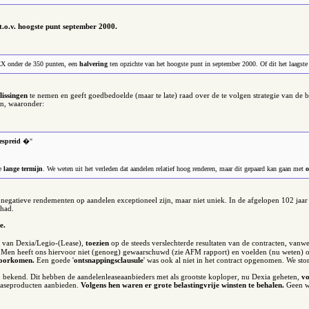
.o.v. hoogste punt september 2000.
EX onder de 350 punten, een
halvering
ten opzichte van het hoogste punt in september 2000. Of dit het laagst
lissingen
te nemen en geeft goedbedoelde (maar te late) raad over de te volgen strategie van de
en, waaronder:
espreid
�"
de
lange termijn
. We weten uit het verleden dat aandelen relatief hoog renderen, maar dit gepaard kan gaan met
o
 negatieve rendementen op aandelen exceptioneel zijn, maar niet uniek. In de afgelopen 102 jaar 
ehad.
e.
n van Dexia/Legio-(Lease),
toezien
op de steeds verslechterde resultaten van de contracten, van
n. Men heeft ons hiervoor niet (genoeg) gewaarschuwd (zie AFM rapport) en voelden (nu weten)
voorkomen.
Een goede '
ontsnappingsclausule
' was ook al niet in het contract opgenomen. We st
 bekend. Dit hebben de aandelenleaseaanbieders met als grootste koploper, nu Dexia geheten,
vo
leaseproducten aanbieden.
Volgens hen waren er grote belastingvrije winsten te behalen.
Geen w