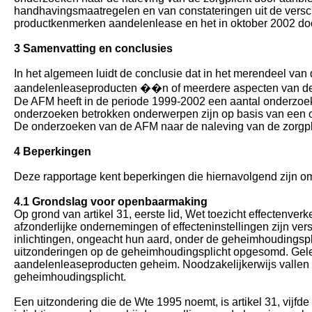
handhavingsmaatregelen en van constateringen uit de verschi
productkenmerken aandelenlease en het in oktober 2002 door
3 Samenvatting en conclusies
In het algemeen luidt de conclusie dat in het merendeel va
aandelenleaseproducten ��n of meerdere aspecten van de z
De AFM heeft in de periode 1999-2002 een aantal onderzoek
onderzoeken betrokken onderwerpen zijn op basis van een o
De onderzoeken van de AFM naar de naleving van de zorgpl
4 Beperkingen
Deze rapportage kent beperkingen die hiernavolgend zijn o
4.1 Grondslag voor openbaarmaking
Op grond van artikel 31, eerste lid, Wet toezicht effectenve
afzonderlijke ondernemingen of effecteninstellingen zijn ver
inlichtingen, ongeacht hun aard, onder de geheimhoudingspl
uitzonderingen op de geheimhoudingsplicht opgesomd. Gelet 
aandelenleaseproducten geheim. Noodzakelijkerwijs vallen d
geheimhoudingsplicht.
Een uitzondering die de Wte 1995 noemt, is artikel 31, vijf