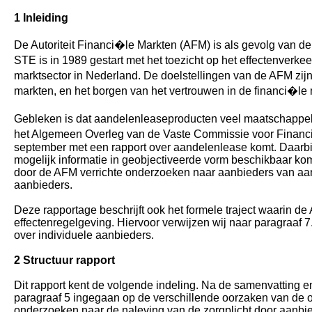
1 Inleiding
De Autoriteit Financi�le Markten (AFM) is als gevolg van de 
STE is in 1989 gestart met het toezicht op het effectenverk
marktsector in Nederland. De doelstellingen van de AFM zij
markten, en het borgen van het vertrouwen in de financi�le
Gebleken is dat aandelenleaseproducten veel maatschappelij
het Algemeen Overleg van de Vaste Commissie voor Financ
september met een rapport over aandelenlease komt. Daarbi
mogelijk informatie in geobjectiveerde vorm beschikbaar kom
door de AFM verrichte onderzoeken naar aanbieders van aand
aanbieders.
Deze rapportage beschrijft ook het formele traject waarin d
effectenregelgeving. Hiervoor verwijzen wij naar paragraa
over individuele aanbieders.
2 Structuur rapport
Dit rapport kent de volgende indeling. Na de samenvatting 
paragraaf 5 ingegaan op de verschillende oorzaken van de o
onderzoeken naar de naleving van de zorgplicht door aanbi