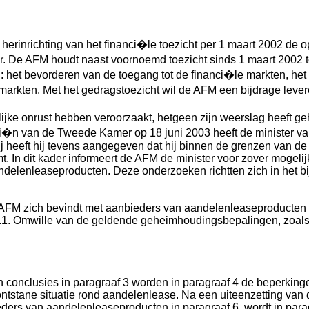
herinrichting van het financi�le toezicht per 1 maart 2002 de 
eer. De AFM houdt naast voornoemd toezicht sinds 1 maart 2002 t
n: het bevorderen van de toegang tot de financi�le markten, h
 markten. Met het gedragstoezicht wil de AFM een bijdrage leve
ke onrust hebben veroorzaakt, hetgeen zijn weerslag heeft geh
i�n van de Tweede Kamer op 18 juni 2003 heeft de minister v
j heeft hij tevens aangegeven dat hij binnen de grenzen van d
t. In dit kader informeert de AFM de minister voor zover mogeli
elenleaseproducten. Deze onderzoeken richtten zich in het bij
e AFM zich bevindt met aanbieders van aandelenleaseproducten i
f 7.1. Omwille van de geldende geheimhoudingsbepalingen, zoa
en conclusies in paragraaf 3 worden in paragraaf 4 de beperki
ntstane situatie rond aandelenlease. Na een uiteenzetting van
eders van aandelenleaseproducten in paragraaf 6, wordt in par