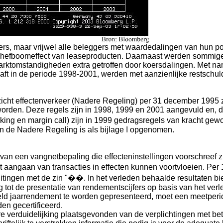
ers, maar vrijwel alle beleggers met waardedalingen van hun por
e hefboomeffect van leaseproducten. Daarnaast werden sommig
arktomstandigheden extra getroffen door koersdalingen. Met na
haft in de periode 1998-2001, werden met aanzienlijke restschu
icht effectenverkeer (Nadere Regeling) per 31 december 1995 zi
worden. Deze regels zijn in 1998, 1999 en 2001 aangevuld en, 
king en margin call) zijn in 1999 gedragsregels van kracht ge
in de Nadere Regeling is als bijlage I opgenomen.
an een vangnetbepaling die effecteninstellingen voorschreef z
het aangaan van transacties in effecten kunnen voortvloeien. Per
itingen met de zin "��. In het verleden behaalde resultaten bi
 tot de presentatie van rendementscijfers op basis van het verl
eld jaarrendement te worden gepresenteerd, moet een meetperi
en gecertificeerd.
 verduidelijking plaatsgevonden van de verplichtingen met bet