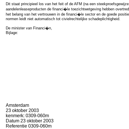
Dit staat principieel los van het feit of de AFM (na een steekproefsgewijz
aandelenleaseproducten de financi�le toezichtwetgeving hebben overtreden.
het belang van het vertrouwen in de financi�le sector en de goede positie
normen leidt niet automatisch tot civielrechtelijke schadeplichtigheid.
De minister van Financi�n,
Bijlage:
Amsterdam
23 oktober 2003
kenmerk: 0309-060m
Datum 23 oktober 2003
Referentie 0309-060m