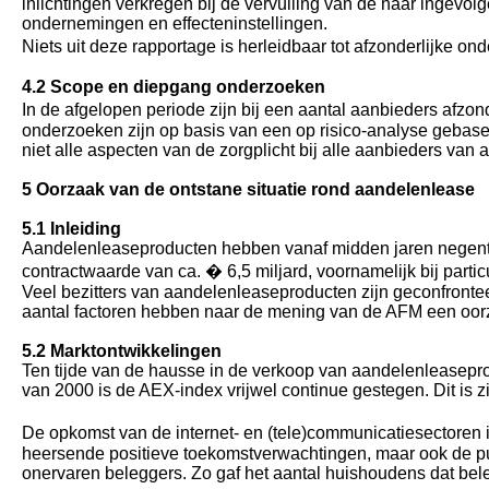
inlichtingen verkregen bij de vervulling van de haar ingevo
ondernemingen en effecteninstellingen.
Niets uit deze rapportage is herleidbaar tot afzonderlijke 
4.2 Scope en diepgang onderzoeken
In de afgelopen periode zijn bij een aantal aanbieders afz
onderzoeken zijn op basis van een op risico-analyse gebase
niet alle aspecten van de zorgplicht bij alle aanbieders van
5 Oorzaak van de ontstane situatie rond aandelenlease
5.1 Inleiding
Aandelenleaseproducten hebben vanaf midden jaren negentig 
contractwaarde van ca. � 6,5 miljard, voornamelijk bij part
Veel bezitters van aandelenleaseproducten zijn geconfrontee
aantal factoren hebben naar de mening van de AFM een oorz
5.2 Marktontwikkelingen
Ten tijde van de hausse in de verkoop van aandelenleasepro
van 2000 is de AEX-index vrijwel continue gestegen. Dit is z
De opkomst van de internet- en (tele)communicatiesectoren
heersende positieve toekomstverwachtingen, maar ook de pub
onervaren beleggers. Zo gaf het aantal huishoudens dat bele