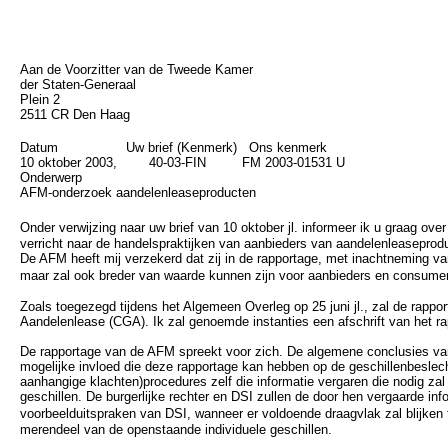
Aan de Voorzitter van de Tweede Kamer
der Staten-Generaal
Plein 2
2511 CR Den Haag
Datum Uw brief (Kenmerk) Ons kenmerk
10 oktober 2003, 40-03-FIN FM 2003-01531 U
Onderwerp
AFM-onderzoek aandelenleaseproducten
Onder verwijzing naar uw brief van 10 oktober jl. informeer ik u graag ov
verricht naar de handelspraktijken van aanbieders van aandelenleaseprodu
De AFM heeft mij verzekerd dat zij in de rapportage, met inachtneming v
maar zal ook breder van waarde kunnen zijn voor aanbieders en consument
Zoals toegezegd tijdens het Algemeen Overleg op 25 juni jl., zal de rap
Aandelenlease (CGA). Ik zal genoemde instanties een afschrift van het rap
De rapportage van de AFM spreekt voor zich. De algemene conclusies van d
mogelijke invloed die deze rapportage kan hebben op de geschillenbeslecht
aanhangige klachten)procedures zelf die informatie vergaren die nodig zal
geschillen. De burgerlijke rechter en DSI zullen de door hen vergaarde i
voorbeelduitspraken van DSI, wanneer er voldoende draagvlak zal blijken
merendeel van de openstaande individuele geschillen.