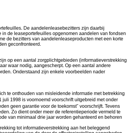
tefeuilles. De aandelenleasebezitters zijn daarbij
e in de leaseportefeuilles opgenomen aandelen van fondsen
me de bezitters van aandelenleaseproducten met een korte
lden geconfronteerd.
jn op een aantal zorgplichtgebieden (informatieverstrekking
daar waar nodig, aangescherpt. Op een aantal andere
worden. Onderstaand zijn enkele voorbeelden nader
ich te onthouden van misleidende informatie met betrekking
 1 juli 1998 is voornoemd voorschrift uitgebreid met onder
eden geen garantie voor de toekomst" voorschrijft. Tevens
eden. Zo dient onder meer de referentieperiode vermeld te
ode van minimaal drie jaar worden gehanteerd en behoren
rekking tot informatieverstrekking aan het beleggend