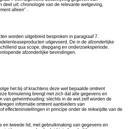
 deel uit: chronologie van de relevante wetgeving,
ment alleen" .
en worden uitgebreid besproken in paragraaf 7.
delenleaseproducten uitgevoerd. De in de afzonderlijke
schillend qua scope, diepgang en onderzoeksperiode.
nlopende afzonderlijke bevindingen.
volge het bij of krachtens deze wet bepaalde omtrent
Deze formulering brengt met zich dat alle gegevens en
m van geheimhouding; slechts in de wet zelf worden de
rkregen informatie omtrent aanbieders van
effecteninstellingen in principe onder de reikwijdte van de
rste en tweede lid, met gebruikmaking van gegevens en