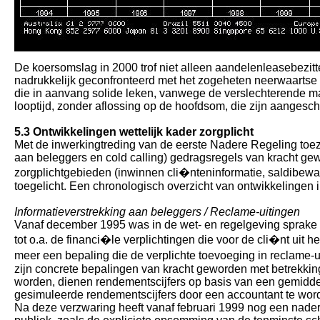
De koersomslag in 2000 trof niet alleen aandelenleasebezitt
nadrukkelijk geconfronteerd met het zogeheten neerwaarts
die in aanvang solide leken, vanwege de verslechterende m
looptijd, zonder aflossing op de hoofdsom, die zijn aangesc
5.3 Ontwikkelingen wettelijk kader zorgplicht
Met de inwerkingtreding van de eerste Nadere Regeling toez
aan beleggers en cold calling) gedragsregels van kracht ge
zorgplichtgebieden (inwinnen cli�nteninformatie, saldibewa
toegelicht. Een chronologisch overzicht van ontwikkelingen 
Informatieverstrekking aan beleggers / Reclame-uitingen
Vanaf december 1995 was in de wet- en regelgeving sprake v
tot o.a. de financi�le verplichtingen die voor de cli�nt uit 
meer een bepaling die de verplichte toevoeging in reclame-u
zijn concrete bepalingen van kracht geworden met betrekking
worden, dienen rendementscijfers op basis van een gemidd
gesimuleerde rendementscijfers door een accountant te word
Na deze verzwaring heeft vanaf februari 1999 nog een nadere