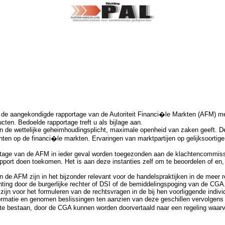
er de aangekondigde rapportage van de Autoriteit Financi�le Markten (AFM) me
cten. Bedoelde rapportage treft u als bijlage aan.
an de wettelijke geheimhoudingsplicht, maximale openheid van zaken geeft. D
en op de financi�le markten. Ervaringen van marktpartijen op gelijksoortige
portage van de AFM in ieder geval worden toegezonden aan de klachtencommiss
port doen toekomen. Het is aan deze instanties zelf om te beoordelen of en, 
e AFM zijn in het bijzonder relevant voor de handelspraktijken in de meer re
ing door de burgerlijke rechter of DSI of de bemiddelingspoging van de CGA. 
 zijn voor het formuleren van de rechtsvragen in de bij hen voorliggende indi
nformatie en genomen beslissingen ten aanzien van deze geschillen vervolgens
 te bestaan, door de CGA kunnen worden doorvertaald naar een regeling waar