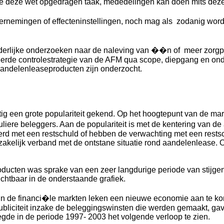
lge deze wet opgedragen taak, mededelingen kan doen mits deze 
ondernemingen of effecteninstellingen, noch mag als zodanig wo
onderlijke onderzoeken naar de naleving van ��n of meer zorgp
erde controlestrategie van de AFM qua scope, diepgang en onder
 aandelenleaseproducten zijn onderzocht.
een grote populariteit gekend. Op het hoogtepunt van de markt
iculiere beleggers. Aan de populariteit is met de kentering va
rd met een restschuld of hebben de verwachting met een restschu
akelijk verband met de ontstane situatie rond aandelenlease.
ducten was sprake van een zeer langdurige periode van stijge
ichtbaar in de onderstaande grafiek.
 in de financi�le markten leken een nieuwe economie aan te ko
liciteit inzake de beleggingswinsten die werden gemaakt, gave
gde in de periode 1997- 2003 het volgende verloop te zien.