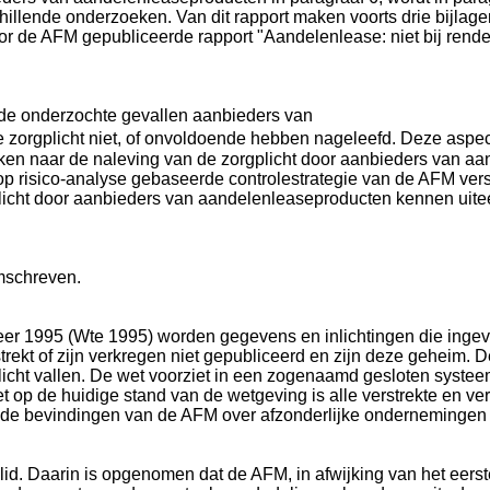
llende onderzoeken. Van dit rapport maken voorts drie bijlagen
 de AFM gepubliceerde rapport "Aandelenlease: niet bij rende
n de onderzochte gevallen aanbieders van
orgplicht niet, of onvoldoende hebben nageleefd. Deze aspect
en naar de naleving van de zorgplicht door aanbieders van aan
p risico-analyse gebaseerde controlestrategie van de AFM ver
icht door aanbieders van aandelenleaseproducten kennen uitee
mschreven.
rkeer 1995 (Wte 1995) worden gegevens en inlichtingen die inge
strekt of zijn verkregen niet gepubliceerd en zijn deze geheim. 
icht vallen. De wet voorziet in een zogenaamd gesloten systee
op de huidige stand van de wetgeving is alle verstrekte en ve
e bevindingen van de AFM over afzonderlijke ondernemingen of 
de lid. Daarin is opgenomen dat de AFM, in afwijking van het ee